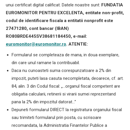
unui certificat digital calificat. Datele noastre sunt:
FUNDATIA
EUROMONITOR PENTRU EXCELENTA, entitate non-profit,
codul de identificare fiscala a entitatii nonprofit este
27471280, cont bancar (IBAN)
RO80BRDE445SV38681184450, e-mail:
euromonitor@euromonitor.ro
.
ATENTIE:
Formularul se completeaza de mana, in doua exemplare,
din care unul ramane la contribuabil.
Daca nu cunoasteti suma corespunzatoare a 2% din
impozit, puteti lasa casuta necompletata, deoarece, cf. art.
84, alin. 3 din Codul fiscal: „…organul fiscal competent are
obligatia calcularii, retinerii si virarii sumei reprezentand
pana la 2% din impozitul datorat…”
Depuneti formularul DIRECT la registratura organului fiscal
sau trimiteti formularul prin posta, cu scrisoare
recomandata, la Administratia Finantelor Publice a