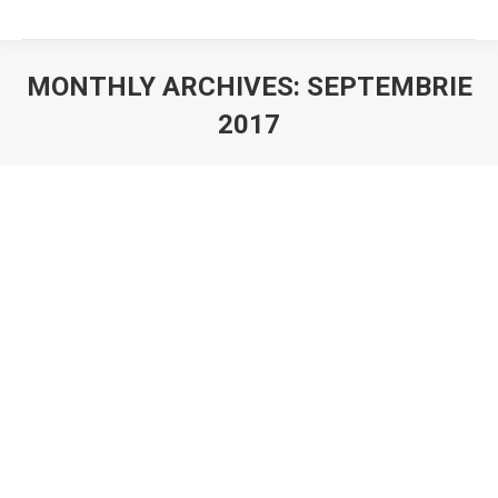
MONTHLY ARCHIVES:
SEPTEMBRIE
2017
You are here:
12 septembrie 2017 – Fundaţia
Euromonitor pentru Excelenţă anunţă
lansarea programului Bursele
Europene pentru Jurnalişti in România
– Ediţia 2017-2018
12 septembrie 2017 – Fundaţia Euromonitor pentru
Excelenţă anunţă lansarea programului Bursele