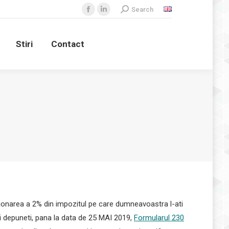
Search:
Search
Facebook
Linkedin
Contact
page
page
opens
opens
Stiri
Contact
in
in
new
new
window
window
ctionarea a 2% din impozitul pe care dumneavoastra l-ati
i si depuneti, pana la data de 25 MAI 2019,
Formularul 230