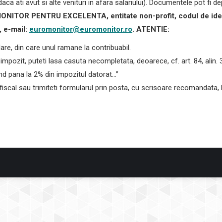
aca ati avut si alte venituri in afara salariului). Documentele pot fi d
TOR PENTRU EXCELENTA, entitate non-profit, codul de identifi
 e-mail:
euromonitor@euromonitor.ro
.
ATENTIE:
e, din care unul ramane la contribuabil.
ozit, puteti lasa casuta necompletata, deoarece, cf. art. 84, alin. 3
ntand pana la 2% din impozitul datorat…”
iscal sau trimiteti formularul prin posta, cu scrisoare recomandata, la