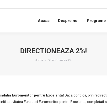
Acasa
Despre noi
Programe
Stiri
Acasa
Despre noi
Programe
DIRECTIONEAZA 2%!
You are here:
Home
Directioneaza 2%!
Fundatia Euromonitor pentru Excelenta!
Daca doriti ca, prin redire
sprijiniti activitatea Fundatiei Euromonitor pentru Excelenta, completat