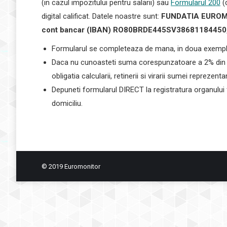
(in cazul impozitului pentru salarii) sau
Formularul 200
(d
digital calificat. Datele noastre sunt:
FUNDATIA EUROMONI
cont bancar (IBAN) RO80BRDE445SV38681184450,
Formularul se completeaza de mana, in doua exemplar
Daca nu cunoasteti suma corespunzatoare a 2% din imp
obligatia calcularii, retinerii si virarii sumei repreze
Depuneti formularul DIRECT la registratura organului f
domiciliu.
© 2019 Euromonitor